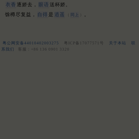
衣香
逐娇去，
眼语
送杯娇。
馀樽尽复益，
自得
是
逍遥
。
（
同上
）
粤公网安备44010402003275
粤ICP备17077571号
关于本站
联
系我们
客服：+86 136 0901 3320