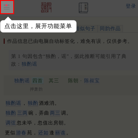
登录
点击这里，展开功能菜单
作品
标注四声
出处、引用
相似句子
同韵作品
作品信息已由电脑自动标签化，难免有误，仅供参考。
第 1 句因包含“独酌，谣”，据此推断可能引用了典
故：
独酌谣
独酌谣
四首
其三
陈朝 ·
陈叔宝
押萧韵
独酌谣
，
独酌
酒难消。
独酌
三两
碗，弄曲
两三
调。
调弦
忽未毕，忽值出房朝。
更似
游春
苑，
还如
逢
丽谯
。