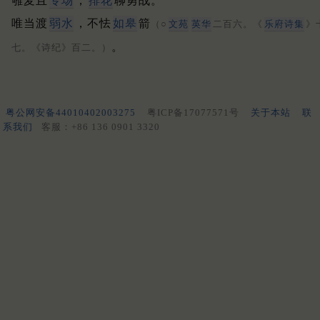
雊麦且
专场
，
排花
聊勇战。
唯当渡
弱水
，不怯
如皋
箭
（○
文苑
英华
二百六。《
乐府诗集
》
。
七。《诗纪》百二。）
粤公网安备44010402003275
粤ICP备17077571号
关于本站
联
系我们
客服：+86 136 0901 3320