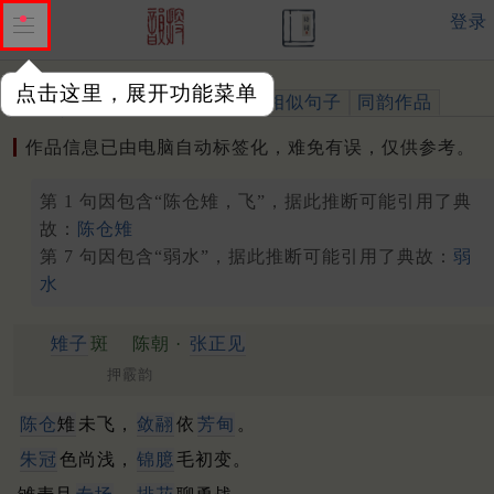
登录
点击这里，展开功能菜单
作品
标注四声
出处、引用
相似句子
同韵作品
作品信息已由电脑自动标签化，难免有误，仅供参考。
第 1 句因包含“陈仓雉，飞”，据此推断可能引用了典
故：
陈仓雉
第 7 句因包含“弱水”，据此推断可能引用了典故：
弱
水
雉子
斑
陈朝 ·
张正见
押霰韵
陈仓
雉
未飞，
敛翮
依
芳甸
。
朱冠
色尚浅，
锦臆
毛初变。