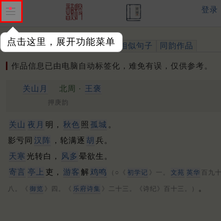
登录
点击这里，展开功能菜单
作品
标注四声
出处、引用
相似句子
同韵作品
作品信息已由电脑自动标签化，难免有误，仅供参考。
关山月
北周 ·
王褒
押庚韵
关山
夜月
明，
秋色
照
孤城
。
影亏同
汉阵
，轮满逐
胡
兵。
天寒
光转白，
风多
晕欲生。
寄言
亭上
吏，
游客
解
鸡鸣
（○《
初学记
》一。
文苑
英华
百九
。
八。《
御览
》四。《
乐府诗集
》二十三。《诗纪》百十三。）