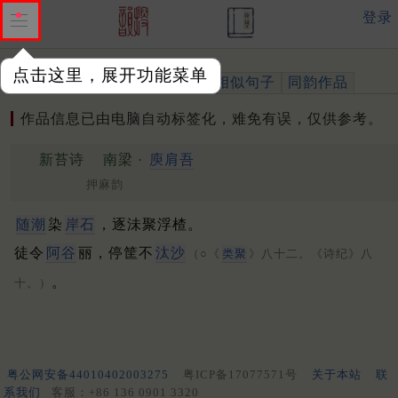
登录
点击这里，展开功能菜单
作品
标注四声
出处、引用
相似句子
同韵作品
作品信息已由电脑自动标签化，难免有误，仅供参考。
新苔诗
南梁 ·
庾肩吾
押麻韵
随潮
染
岸石
，逐沬聚浮楂。
徒令
阿谷
丽，停筐不
汰沙
（○《
类聚
》八十二。《诗纪》八
。
十。）
粤公网安备44010402003275
粤ICP备17077571号
关于本站
联
系我们
客服：+86 136 0901 3320