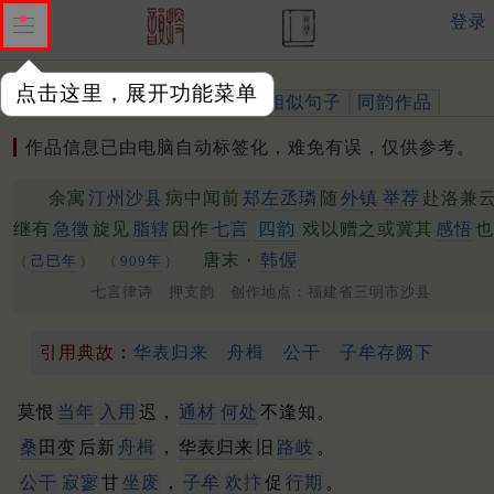
登录
点击这里，展开功能菜单
作品
标注四声
出处、引用
相似句子
同韵作品
作品信息已由电脑自动标签化，难免有误，仅供参考。
余寓
汀州沙县
病中闻前
郑左丞璘
随
外镇
举荐
赴洛兼
继有
急徵
旋见
脂辖
因作
七言
四韵
戏以赠之或冀其
感悟
也
唐末 ·
韩偓
（
己巳年
）
（
909年
）
七言律诗 押支韵 创作地点：福建省三明市沙县
引用典故：
华表归来
舟楫
公干
子牟存阙下
莫恨
当年
入用
迟，
通材
何处
不逢知。
桑
田变
后新
舟楫
，
华表归来
旧
路岐
。
公干
寂寥
甘
坐废
，
子牟
欢抃
促
行期
。