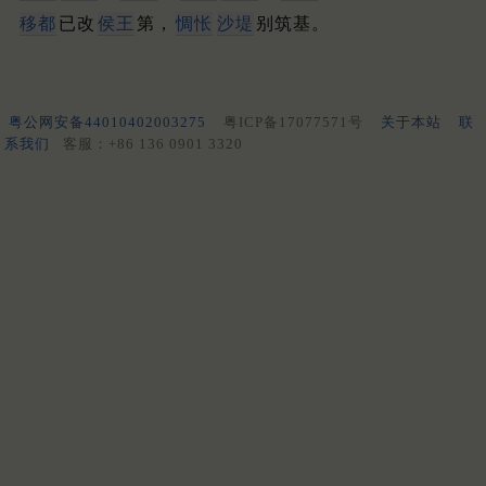
移都
已改
侯王
第，
惆怅
沙堤
别筑基。
粤公网安备44010402003275
粤ICP备17077571号
关于本站
联
系我们
客服：+86 136 0901 3320