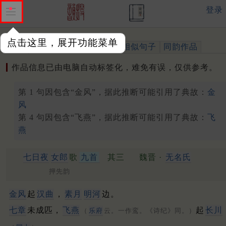
登录
点击这里，展开功能菜单
作品
标注四声
出处、引用
相似句子
同韵作品
作品信息已由电脑自动标签化，难免有误，仅供参考。
第 1 句因包含“金风”，据此推断可能引用了典故：
金
风
第 4 句因包含“飞燕”，据此推断可能引用了典故：
飞
燕
七日夜
女郎
歌
九首
其三
魏晋 ·
无名氏
押先韵
金风
起
汉曲
，
素月
明河
边。
七章
未成匹，
飞燕
起
长川
（
乐府
云。一作鸾。《诗纪》同。）