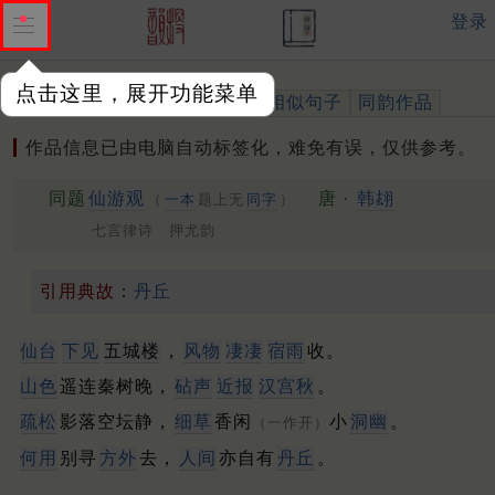
登录
点击这里，展开功能菜单
作品
标注四声
出处、引用
相似句子
同韵作品
作品信息已由电脑自动标签化，难免有误，仅供参考。
同题
仙游观
唐 ·
韩翃
（
一本
题上无
同字
）
七言律诗 押尤韵
引用典故：
丹丘
仙台
下见
五城楼
，
风物
凄凄
宿雨
收。
山色
遥连秦树晚，
砧声
近报
汉宫秋
。
疏松
影落空坛静，
细草
香闲
小
洞幽
。
（一作开）
何用
别寻
方外
去，
人间
亦自有
丹丘
。