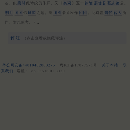
谷。似
梁时
此诗皎仍作鲜。又《
类聚
》五十
徐陵
裴使君
墓志铭
云。
明月
团团
似
班姬
之扇。则
团圆
者原应作
团团
。此诗盖
魏代
伶人
所
。
作。附此俟考。）
评注
（点击查看或隐藏评注）
粤公网安备44010402003275
粤ICP备17077571号
关于本站
联
系我们
客服：+86 136 0901 3320