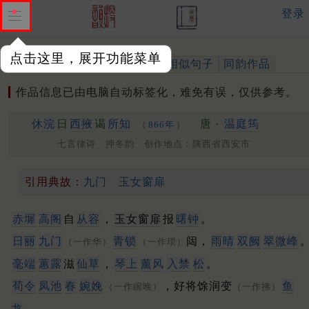
登录
点击这里，展开功能菜单
作品
标注四声
出处、引用
相似句子
同韵作品
作品信息已由电脑自动标签化，难免有误，仅供参考。
休浣
日
西掖
谒
所知
唐 ·
温庭筠
（
866年
）
七言律诗 押冬韵 创作地点：陕西省西安市
引用典故：
九门
玉女窗扉
赤墀
高阁
自
从容
，
玉女窗扉
报
曙钟
。
日丽
九门
青锁
闼，
雨晴
双阙
翠微峰
（一作华）
（一作琐）
毫端
蕙露
滋
仙草
，
琴上
薰风
入禁
松
。
荀令
凤池
春
婉娩
，好将馀润变
鱼
（一作睕晚）
（一作拂）
龙
。