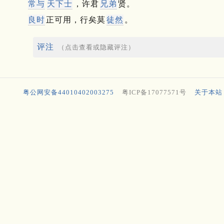
常与
天下士
，许君
兄弟
贤。
良时
正可用，行矣莫
徒然
。
评注
（点击查看或隐藏评注）
粤公网安备44010402003275
粤ICP备17077571号
关于本站