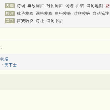
查询
诗词
典故词汇
对仗词汇
词谱
曲谱
诗词地图
登
校注
律诗校验
词格校验
曲格校验
对联校验
自动笺注
其它
简繁转换
诗社
诗词书店
考。
：
歧路
故：
天下士