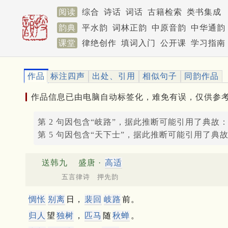
阅读
综合
诗话
词话
古籍检索
类书集成
韵典
平水韵
词林正韵
中原音韵
中华通韵
课堂
律绝创作
填词入门
公开课
学习指南
作品
标注四声
出处、引用
相似句子
同韵作品
作品信息已由电脑自动标签化，难免有误，仅供参
第 2 句因包含“岐路”，据此推断可能引用了典故
第 5 句因包含“天下士”，据此推断可能引用了典
送韩九
盛唐 ·
高适
五言律诗 押先韵
惆怅
别离
日，
裴回
岐路
前。
归人
望
独树
，
匹马
随
秋蝉
。