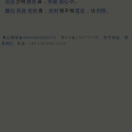
迟迟
少转
腰身
袅，
翠靥
眉心
小。
醮坛
风急
杏枝
香，
此时
恨不驾
鸾皇
，访
刘郎
。
粤公网安备44010402003275
粤ICP备17077571号
关于本站
联
系我们
客服：+86 136 0901 3320