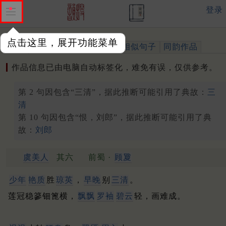
登录
点击这里，展开功能菜单
作品
标注四声
出处、引用
相似句子
同韵作品
作品信息已由电脑自动标签化，难免有误，仅供参考。
第 2 句因包含“三清”，据此推断可能引用了典故：
三
清
第 10 句因包含“恨，刘郎”，据此推断可能引用了典
故：
刘郎
虞美人
其六
前蜀 ·
顾夐
少年
艳质
胜
琼英
，
早晚
别
三清
。
莲冠稳篸钿篦横，
飘飘
罗袖
碧云
轻，画难成。