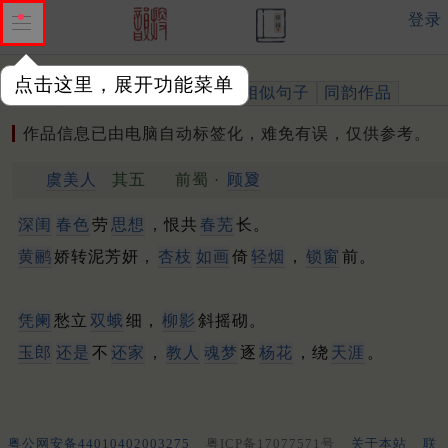
登录
点击这里，展开功能菜单
作品
标注四声
出处、引用
相似句子
同韵作品
作品信息已由电脑自动标签化，难免有误，仅供参考。
虞美人
其五
前蜀 ·
顾夐
深闺
春色
劳
思想
，恨共
春芜
长。
黄鹂
娇转泥芳妍，
杏枝
如画
倚
轻烟
，
锁窗
前。
凭阑
愁立
双蛾
细，
柳影
斜摇砌。
玉郎
还是
不
还家
，
教人
魂梦
逐
杨花
，绕
天涯
。
粤公网安备44010402003275
粤ICP备17077571号
关于本站
联