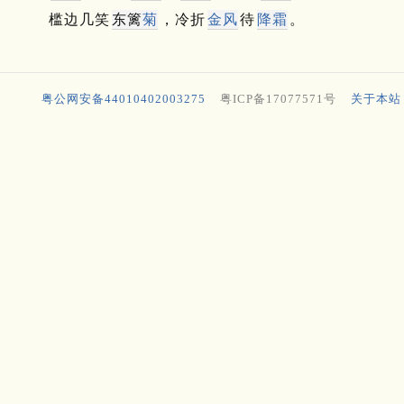
槛边几笑
东篱
菊
，冷折
金风
待
降霜
。
粤公网安备44010402003275
粤ICP备17077571号
关于本站