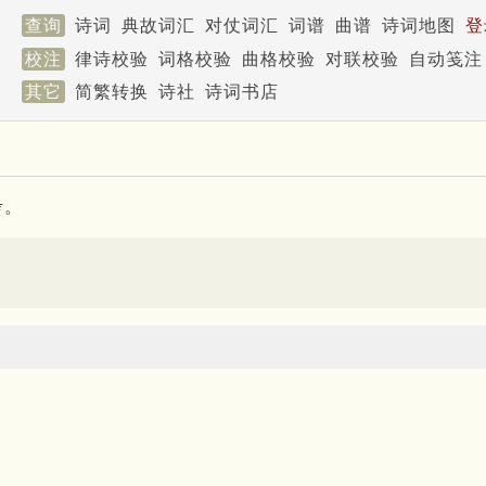
查询
诗词
典故词汇
对仗词汇
词谱
曲谱
诗词地图
登
校注
律诗校验
词格校验
曲格校验
对联校验
自动笺注
其它
简繁转换
诗社
诗词书店
考。