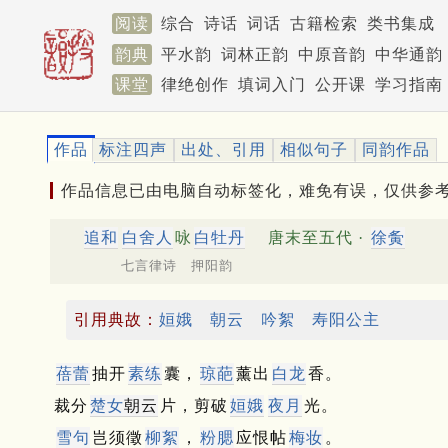
阅读
综合
诗话
词话
古籍检索
类书集成
韵典
平水韵
词林正韵
中原音韵
中华通韵
课堂
律绝创作
填词入门
公开课
学习指南
作品
标注四声
出处、引用
相似句子
同韵作品
作品信息已由电脑自动标签化，难免有误，仅供参
追和
白舍人
咏
白牡丹
唐末至五代 ·
徐夤
七言律诗 押阳韵
引用典故：
姮娥
朝云
吟絮
寿阳公主
蓓蕾
抽开
素练
囊，
琼葩
薰出
白龙
香。
裁分
楚女
朝云
片，剪破
姮娥
夜月
光。
雪句
岂须徵
柳絮
，
粉腮
应恨帖
梅
妆
。