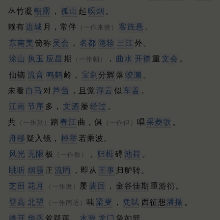
丛竹凝
朝露
，
孤山
起
暝烟
。
赖有
边城
月，常伴
客
旌
悬
。
（一作来傍）
东南美
箭称
吴会
，
名都
隐轸
三江
外。
涂山
执玉
应昌
期
，
曲水
开襟
重
文会
。
（一作朝）
仙镝
流音
鸣鹤
岭，
宝剑
分辉
落
蛟濑
。
未看
白马
对
芦刍
，且觉
浮云
似
车盖
。
江南
节序
多，
文酒
屡
经过
。
共
踏
春江
曲，俱
唱
采菱歌
。
（一作莫）
（一作但）
舟移
疑入镜，
棹举
若乘波。
风光
无限
极
，
归楫
碍
池荷
。
（一作数）
眺听
烟霞
正
流眄
，即从
王事
归舻转。
芝田
花月
屡
裴回
，
金谷佳期
重游衍。
（一作发）
登高
北望
嗤
梁叟
，
凭轼
西征想
潘掾
。
（一作南适）
峰开
华岳
耸疑莲，
水激
龙门
急如箭。