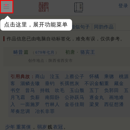
登录
点击这里，展开功能菜单
作品
标注四声
出处、引用
相似句子
同韵作品
作品信息已由电脑自动标签化，难免有误，仅供参考。
畴昔
篇
初唐 ·
骆宾王
（
679年七月
）
创作地点：陕西省西安市
引用典故：
商山
泣玉
上蔡公子
怀橘
乘骢
桃源
客
涸鳞去辙
垂钓
长孺然灰
不识金貂重
藏金
书空
昔马
持戟
吹毛
玉山颓
五丁
负郭田
五
月飞霜
负薪
南阳卧
公孙跃马
逐金丸
画地难
入
一面施罗
竹林人
金谷佳期
梁叟
西征想潘
琴奏悲调
冶长非罪
少年
重
英
侠
，
弱岁
贱
衣冠
。