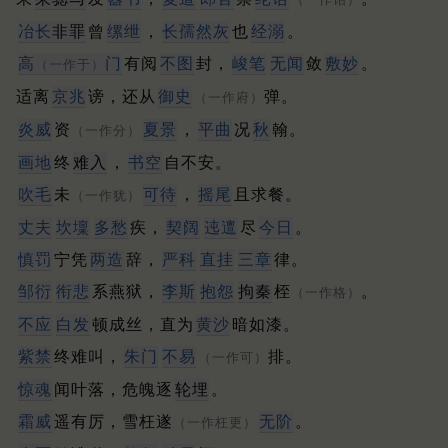
冶长
非罪
曾
缧绁
，
长孺
然灰
也
经溺
。
高
门
有阅
不图
封，
峻笔
无闻
敛
敷妙
。
（一作于）
适离
京兆
谤，还从
御史
弹。
（一作府）
炎威
资
夏景
，
平曲
况
秋
翰。
（一作分）
画地
终
难入
，
书空
自不安。
吹毛
未
可待
，
摇尾
且求餐。
（一作犹）
丈夫
坎壈
多愁
疾，
契阔
迍邅
尽
今日
。
慎罚
宁凭
两造
辞，
严科
直挂
三章
律。
邹衍
衔悲
系燕狱，
李斯
抱怨
拘秦
桎
。
（一作格）
不应
白发
顿成丝，直为
黄沙
暗如漆。
紫禁
终难叫，
朱门
不易
排。
（一作可）
惊魂
闻叶落，危魄逐
轮埋
。
霜威
遥有厉，雪枉遂
无阶
。
（一作枉更）