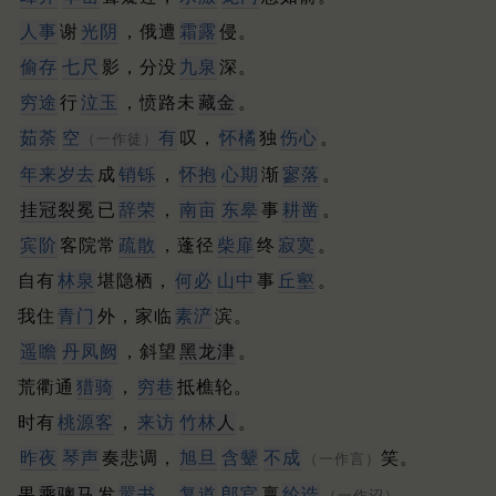
人事
谢
光阴
，俄遭
霜露
侵。
偷存
七尺
影，分没
九泉
深。
穷途
行
泣玉
，愤路未
藏金
。
茹荼
空
有
叹，
怀
橘
独
伤心
。
（一作徒）
年来岁去
成
销铄
，
怀抱
心期
渐
寥落
。
挂冠裂冕
已
辞荣
，
南亩
东皋
事
耕凿
。
宾阶
客院常
疏散
，蓬径
柴扉
终
寂寞
。
自有
林泉
堪隐栖，
何必
山中
事
丘壑
。
我住
青门
外，家临
素浐
滨。
遥瞻
丹凤阙
，斜望
黑龙津
。
荒衢通
猎骑
，
穷巷
抵樵轮。
时有
桃
源
客
，
来访
竹林
人
。
昨夜
琴声
奏悲调，
旭旦
含颦
不成
笑。
（一作言）
果
乘骢马
发
嚣书
，
复道
郎官
禀
纶诰
。
（一作诏）