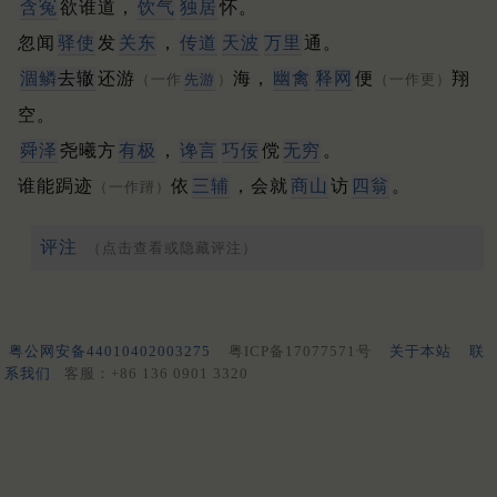
含冤
欲谁道，
饮气
独居
怀。
忽闻
驿使
发
关东
，
传道
天波
万里
通。
涸鳞
去辙
还游
海，
幽禽
释网
便
翔
（一作
先游
）
（一作更）
空。
舜泽
尧曦方
有极
，
谗言
巧佞
傥
无穷
。
谁能跼迹
依
三辅
，会就
商山
访
四翁
。
（一作蹐）
评注
（点击查看或隐藏评注）
粤公网安备44010402003275
粤ICP备17077571号
关于本站
联
系我们
客服：+86 136 0901 3320