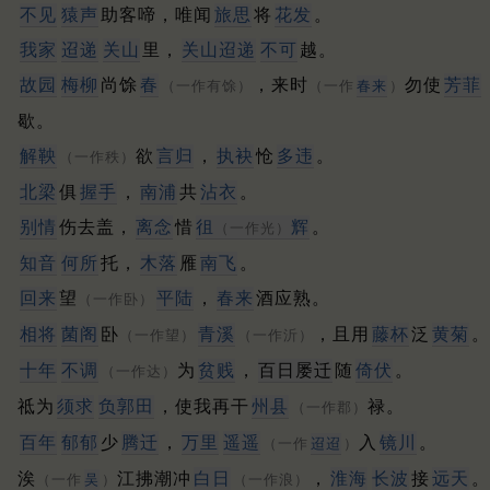
不见
猿声
助客啼，唯闻
旅思
将
花发
。
我家
迢递
关山
里，
关山迢递
不可
越。
故园
梅柳
尚馀
春
，来时
勿使
芳菲
（一作有馀）
（一作
春来
）
歇。
解鞅
欲
言归
，
执袂
怆
多违
。
（一作秩）
北梁
俱
握手
，
南浦
共
沾衣
。
别情
伤去盖，
离念
惜
徂
辉
。
（一作光）
知音
何所
托，
木落
雁
南飞
。
回来
望
平陆
，
春来
酒应熟。
（一作卧）
相将
菌阁
卧
青溪
，且用
藤杯
泛
黄菊
。
（一作望）
（一作沂）
十年
不调
为
贫贱
，
百日屡迁
随
倚伏
。
（一作达）
祗为
须求
负郭田
，使我再干
州县
禄。
（一作郡）
百年
郁郁
少
腾迁
，
万里
遥遥
入
镜川
。
（一作
迢迢
）
涘
江拂潮冲
白日
，
淮海
长波
接
远天
。
（一作
吴
）
（一作浪）