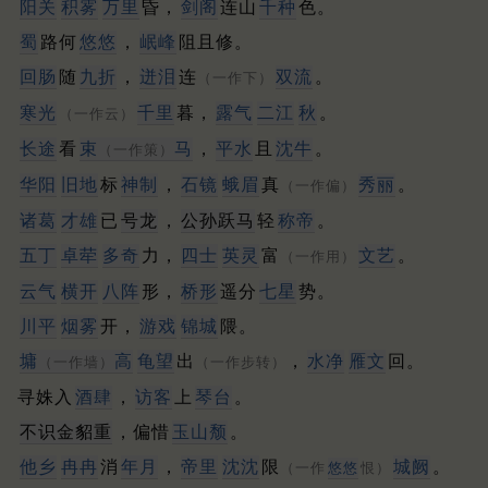
阳关
积雾
万里
昏，
剑阁
连山
千种
色。
蜀
路何
悠悠
，
岷峰
阻且修。
回肠
随
九折
，
迸泪
连
双流
。
（一作下）
寒光
千里
暮，
露气
二江
秋
。
（一作云）
长途
看
束
马
，
平水
且
沈牛
。
（一作策）
华阳
旧地
标
神制
，
石镜
蛾眉
真
秀丽
。
（一作偏）
诸葛
才雄
已
号龙
，
公孙跃马
轻
称帝
。
五丁
卓荦
多奇
力，
四士
英灵
富
文艺
。
（一作用）
云气
横开
八阵
形，
桥形
遥分
七星
势。
川平
烟雾
开，
游戏
锦城
隈。
墉
高
龟望
出
，
水净
雁文
回。
（一作墙）
（一作步转）
寻姝入
酒肆
，
访客
上
琴台
。
不识金貂重
，偏惜
玉山颓
。
他乡
冉冉
消
年月
，
帝里
沈沈
限
城阙
。
（一作
悠悠
恨）