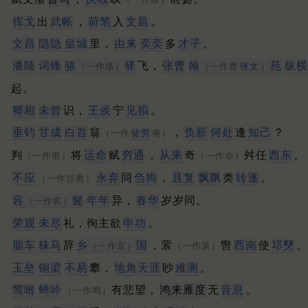
挥戈
出
武帐
，
荷笔
入
文昌
。
文昌
隐隐
皇城
里，
由来
奕奕
多
才子
。
潘
陆
词锋
骆
驿
飞，
张曹
翰
苑
纵横
（一作络）
（一作曹
张文
）
起。
卿相
未曾
识，
王侯
宁
见拟
。
垂钓
甘成
白首
翁
，
负薪
何处
逢
知己
？
（一作
徒劳
倦）
判
将
运命
赋
穷通
，
从来
奇
舛任
西东
。
（一作谁）
（一作命）
不应
永弃
同
刍狗
，
且复
飘飖
类
转蓬
。
（一作岂教）
容
鬓
年年
异，
春华
岁岁同。
（一作客）
荣观
未尽
礼，徇主欲
申功
。
脂车
秣马
辞
乡
国
，萦
辔
西南
使
邛僰
。
（一作京）
（一作策）
玉垒
铜梁
不易
攀，
地角天涯
眇
难测
。
莺啭
蝉吟
有悲望，
鸿来雁度
无
音息
。
（一作鸣）