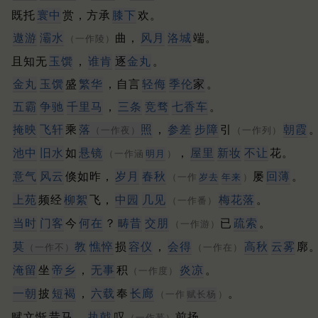
既托
寰中
赏，方承
膝下
欢。
遨游
灞水
曲，
风月
洛城
端。
（一作陵）
且知无
玉馔
，
谁肯
逐
金丸
。
金丸
玉馔
盛
繁华
，自言
轻侮
季伦
家
。
五霸
争驰
千里马
，
三条
竞骛
七香车
。
掩映
飞轩
乘
落
照
，
参差
步障
引
朝霞
（一作夜）
（一作列）
池中
旧水
如
悬镜
，
屋里
新妆
不让
花。
（一作涵
明月
）
意气
风云
倏如昨，
岁月
春秋
屡
回薄
。
（一作
岁去
年来
）
上苑
频经
柳絮
飞，
中园
几见
梅花落
。
（一作番）
当时
门客
今
何在
？
畴昔
交朋
已
疏索
。
（一作游）
莫
教
憔悴
损
容仪
，
会得
高秋
云雾
廓
（一作不）
（一作在）
淹留
坐
帝乡
，
无事
积
炎凉
。
（一作度）
一朝
披
短褐
，
六载
奉
长廊
。
（一作
赋长杨
）
赋文惭
昔马
，
执戟
叹
前扬。
（一作慕）