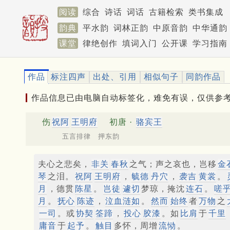
阅读
综合
诗话
词话
古籍检索
类书集成
韵典
平水韵
词林正韵
中原音韵
中华通韵
课堂
律绝创作
填词入门
公开课
学习指南
作品
标注四声
出处、引用
相似句子
同韵作品
作品信息已由电脑自动标签化，难免有误，仅供参
伤
祝阿
王明府
初唐 ·
骆宾王
五言排律 押东韵
夫心之悲矣，
非关
春秋
之气；声之哀也，岂移
金
琴
之泪。
祝阿
王明府
，
毓德
丹穴
，
袭吉
黄裳
。
月
，德贯
陈星
。
岂徒
遽切
梦琼，掩沈
连石
。
嗟
月
。
抚心
陈迹
，
泣血涟如
。
然而
始终
者
万物
之
一司
。或
协契
筌蹄
，
投心
胶漆
。如
比肩
于
千里
庸音
于
起予
。
触目
多怀，周增
流恸
。