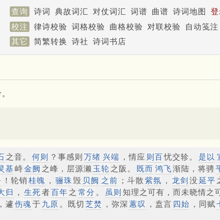
查询
诗词
典故词汇
对仗词汇
词谱
曲谱
诗词地图
登
校注
律诗校验
词格校验
曲格校验
对联校验
自动笺注
其它
简繁转换
诗社
诗词书店
考。
石
之音。
何则
？事感则
万绪
兴端
，情应
则百
忧交轸。
是以
灵基
峙
金阙
之峰，层源濑
玉轮
之阪。
既而
鸿飞
渐陆，将骋
乎
！轮销
桂魄
，
骊珠
毁
贝阙
之前
；斗散
紫氛
，
龙剑
没
延平
大归
，
生死
者
百年
之
常分
。
虽则
知理之可有，而未晓情之
，遽
伤魂
于
九原
。既切
芝焚
，弥深
蕙叹
，盍言
四始
，同赋