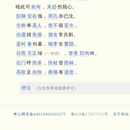
咄此可
奈何
，
未必
伤我心。
彭
聃
安在
哉，
周
孔
亦已沈。
古称
寿
圣人
，
曾不
留
至今
。
但愿
得
美酒
，
朋友
常共斟。
是时
春
向暮，
桃
李
生
繁阴
。
日照
天正
绿
，
杳杳
归鸿
吟。
（一作碧）
出门
呼
所亲
，
扶杖
登
西林
。
高歌
足
自快
，
商颂
有
遗音
。
评注
（点击查看或隐藏评注）
粤公网安备44010402003275
粤ICP备17077571号
关于本站