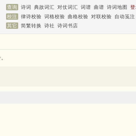
查询
诗词
典故词汇
对仗词汇
词谱
曲谱
诗词地图
登
校注
律诗校验
词格校验
曲格校验
对联校验
自动笺注
其它
简繁转换
诗社
诗词书店
考。