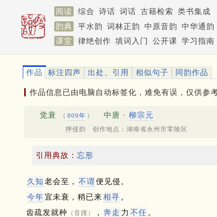
阅读
综合
诗话
词话
古籍检索
类书集成
韵典
平水韵
词林正韵
中原音韵
中华通韵
课堂
律绝创作
填词入门
公开课
学习指南
作品
标注四声
出处、引用
相似句子
同韵作品
作品信息已由电脑自动标签化，难免有误，仅供参
觉衰
中唐 ·
柳宗元
（
809年
）
押侵韵 创作地点：湖南省永州市零陵区
引用典故：
忘形
久知
老会至，
不谓
便见侵。
今年
宜未衰，稍已来
相寻
。
齿疏发就种
，
奔走
力
不任
。
（音踵）