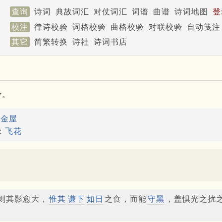
查询
诗词
典故词汇
对仗词汇
词谱
曲谱
诗词地图
登
校注
律诗校验
词格校验
曲格校验
对联校验
自动笺注
其它
简繁转换
诗社
诗词书店
考。
：
金屋
：
飞花
则其影愈大，
惟其
谦下
如日
之食，而能
守黑
，盖惧光之扰之也（T