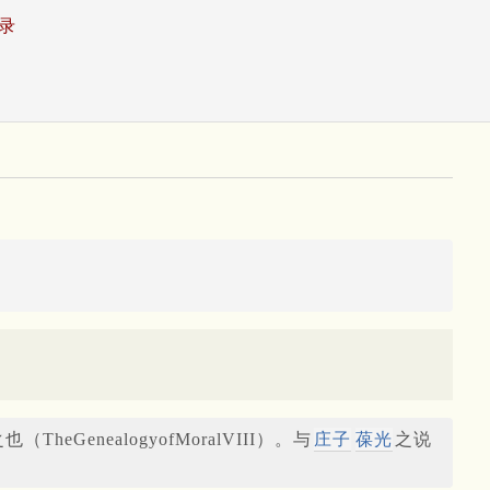
录
heGenealogyofMoralVIII）。与
庄子
葆光
之说