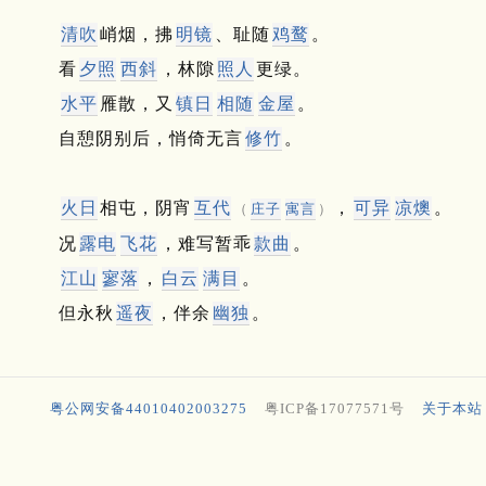
清吹
峭烟，拂
明镜
、耻随
鸡鹜
。
看
夕照
西斜
，林隙
照人
更绿。
水平
雁散，又
镇日
相随
金屋
。
自憩阴别后，悄倚无言
修竹
。
火日
相屯，阴宵
互代
，
可异
凉燠
。
（
庄子
寓言
）
况
露电
飞花
，难写暂乖
款曲
。
江山
寥落
，
白云
满目
。
但永秋
遥夜
，伴余
幽独
。
粤公网安备44010402003275
粤ICP备17077571号
关于本站