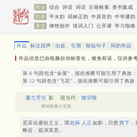
阅读
综合
诗话
词话
古籍检索
类书集成
韵典
平水韵
词林正韵
中原音韵
中华通韵
课堂
律绝创作
填词入门
公开课
学习指南
作品
标注四声
出处、引用
相似句子
同韵作品
作品信息已由电脑自动标签化，难免有误，仅供参
第 6 句因包含“金屋”，据此推断可能引用了典故
第 12 句因包含“飞花”，据此推断可能引用了典故
蕙兰芳引
影
现当代 ·
饶宗颐
押词韵第十五部
尼采论避纷之义，谓
此际
人正
如影，日愈
西下
，
略近，兹演其意。