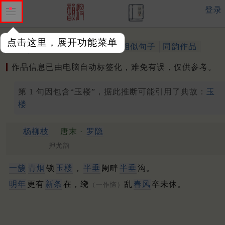
登录
点击这里，展开功能菜单
作品
标注四声
出处、引用
相似句子
同韵作品
作品信息已由电脑自动标签化，难免有误，仅供参考。
第 1 句因包含“玉楼”，据此推断可能引用了典故：
玉
楼
杨柳枝
唐末 ·
罗隐
押尤韵
一簇
青烟
锁
玉楼
，
半垂
阑畔
半垂
沟。
明年
更有
新条
在，绕
乱
春风
卒未休。
（一作恼）