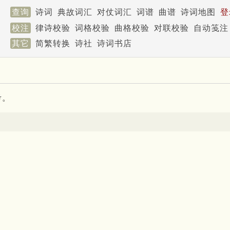
查询
诗词
典故词汇
对仗词汇
词谱
曲谱
诗词地图
登
校注
律诗校验
词格校验
曲格校验
对联校验
自动笺注
其它
简繁转换
诗社
诗词书店
考。