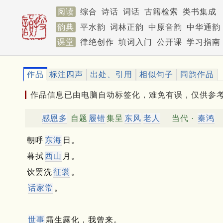
阅读
综合
诗话
词话
古籍检索
类书集成
韵典
平水韵
词林正韵
中原音韵
中华通韵
课堂
律绝创作
填词入门
公开课
学习指南
作品
标注四声
出处、引用
相似句子
同韵作品
作品信息已由电脑自动标签化，难免有误，仅供参
感恩多
自题
履错
集呈
东风
老人
当代 ·
秦鸿
朝呼
东海
日。
暮拭
西山
月。
饮罢洗
征裳
。
话家常
。
世事
霜生露化，我曾来。