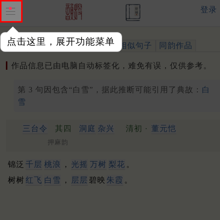
登录
点击这里，展开功能菜单
作品
标注四声
出处、引用
相似句子
同韵作品
作品信息已由电脑自动标签化，难免有误，仅供参考。
第 3 句因包含“白雪”，据此推断可能引用了典故：
白
雪
三台令
其四
洞庭
杂兴
清初 ·
董元恺
押麻韵
锦泛
千层
桃浪
，
光摇
万树
梨花
。
树树
红飞
白雪
，
层层
碧映
朱霞
。