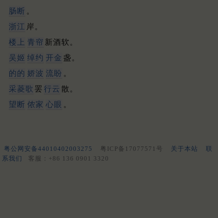
肠断
。
浙江
岸。
楼上
青帘
新酒软。
吴姬
绰约
开金
盏。
的的
娇波
流盼
。
采菱歌
罢
行云
散。
望断
侬家
心眼
。
粤公网安备44010402003275
粤ICP备17077571号
关于本站
联
系我们
客服：+86 136 0901 3320