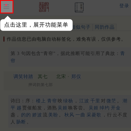
登录
点击这里，展开功能菜单
作品
标注四声
出处、引用
相似句子
同韵作品
作品信息已由电脑自动标签化，难免有误，仅供参考。
第 3 句因包含“青帘”，据此推断可能引用了典故：
青
帘
调笑转踏
其七
北宋 ·
郑仅
押词韵第七部
诗曰：序：
楼上
青帘
映
绿杨
，
江波
千里
对
微茫
。
潮
平
越
贾催船发，酒熟
吴姬
唤客尝。
吴姬
绰约
开金
盏，
的的
娇波
流
美盼
。
秋风
一曲
采菱歌
，行
云不度
人
肠断
。