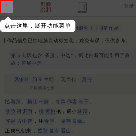
登录
点击这里，展开功能菜单
作品
标注四声
出处、引用
相似句子
同韵作品
作品信息已由电脑自动标签化，难免有误，仅供参考。
第 6 句因包含“雀屏，中选”，据此推断可能引用了典
故：
雀屏中选
凤箫吟
韵琴
生朝
现当代 ·
萧劳
押词韵第七部
忆
游踪
、
横江
一舸
，
春风
作客
长干
。
淡妆
初
识面
，
柳
黄桃
艳，遘小
林园
。
雀屏
方中选
，拜
青庐
、
嘉耦
良缘
。
正
爽气朝来
，
拄颐
幕府
看山
。