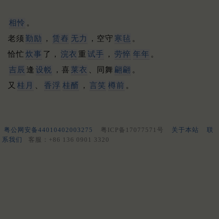
相怜
。
老须
勤励
，
赁舂
无力
，空守
寒毡
。
恰忙
炊事
了，
浣衣
重
试手
，
劳悴
年年
。
吉辰
逢
设帨
，喜
莱衣
、同舞
翩翩
。
又
桂月
、
香浮
桂醑
，
言笑
樽前
。
粤公网安备44010402003275
粤ICP备17077571号
关于本站
联
系我们
客服：+86 136 0901 3320