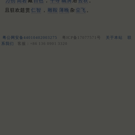
万仞
高岩
藏
日色
，
千寻
幽涧
浴
云衣
。
且驻欢筵赏
仁智
，
雕鞍
薄晚
杂
尘飞
。
粤公网安备44010402003275
粤ICP备17077571号
关于本站
联
系我们
客服：+86 136 0901 3320