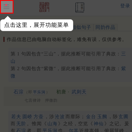
登录
点击这里，展开功能菜单
作品
标注四声
出处、引用
相似句子
同韵作品
作品信息已由电脑自动标签化，难免有误，仅供参考。
第 1 句因包含“三山”，据此推断可能引用了典故：
三
山
第 2 句因包含“紫微”，据此推断可能引用了典故：
紫
微
石淙
初唐 ·
武则天
（即
平乐涧
）
七言律诗 押微韵
若夫
圆峤
方壶
，涉
沧波
而靡际；
金台
玉阙
，陟
玄圃
而
无阶
。惟闻《
山海
》之经，空览《
神仙
》之记。爰
有
石淙
者，即
平乐涧
也。
尔其
近接嵩领，俯届箕峰，