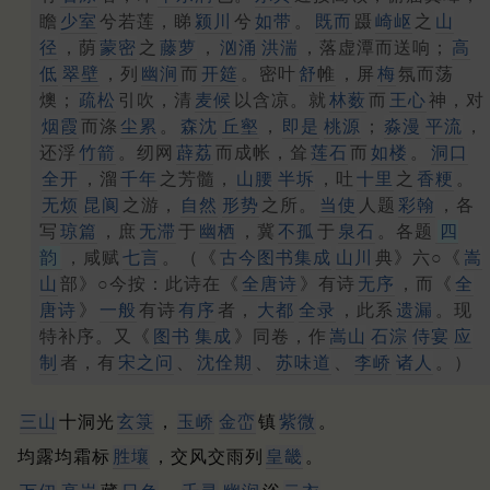
瞻
少室
兮若莲，睇
颍川
兮
如带
。
既而
蹑
崎岖
之
山
径
，荫
蒙密
之
藤萝
，
汹涌
洪湍
，落虚潭而送响；
高
低
翠壁
，列
幽涧
而
开筵
。密叶
舒
帷
，屏
梅
氛而荡
燠；
疏松
引吹，清
麦候
以含凉。就
林薮
而
王心
神，对
烟霞
而涤
尘累
。
森沈
丘壑
，
即是
桃源
；
淼漫
平流
，
还浮
竹箭
。纫网
薜荔
而成帐，耸
莲石
而
如楼
。
洞口
全开
，溜
千年
之芳髓，
山腰
半坼
，吐
十里
之
香粳
。
无烦
昆阆
之游，
自然
形势
之所。
当使
人题
彩翰
，各
写
琼篇
，庶
无滞
于
幽栖
，冀
不孤
于
泉石
。各题
四
韵
，咸赋
七言
。（《
古今图书集成
山川
典》六○《
嵩
山
部》○今按：此诗在《
全唐诗
》有诗
无序
，而《
全
唐诗
》
一般
有诗
有序
者，
大都
全录
，此系
遗漏
。现
特补序。又《
图书
集成
》同卷，作
嵩山
石淙
侍宴
应
制
者，有
宋之问
、
沈佺期
、
苏味道
、
李峤
诸人
。）
三山
十洞光
玄箓
，
玉峤
金峦
镇
紫微
。
均露均霜标
胜壤
，交风交雨列
皇畿
。