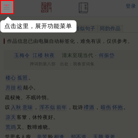
登录
点击这里，展开功能菜单
作品
标注四声
出处、引用
相似句子
同韵作品
作品信息已由电脑自动标签化，难免有误，仅供参考。
玉梅令
江楼
秋夜
清末至现当代 ·
何振岱
押词韵第八部 出处：我春室词集
楼心
孤照
。
月挂
松
颠小。
疏棂掩、不眠吟悄。
叹
入秋
意味
，
浑不似
前年
，耽诗
殢酒
，
暗伤
怀抱
。
凉天
客簟，休怜夜好。
荒鸡
又、数啼难晓。
恁思多人瘦，
辛苦
盼
相逢
，
却不道
、
玉颜
衰老
。