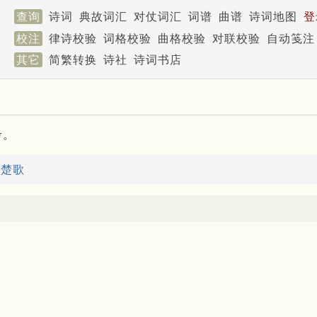
查询
诗词
典故词汇
对仗词汇
词谱
曲谱
诗词地图
登
校注
律诗校验
词格校验
曲格校验
对联校验
自动笺注
其它
简繁转换
诗社
诗词书店
考。
：
楚歌