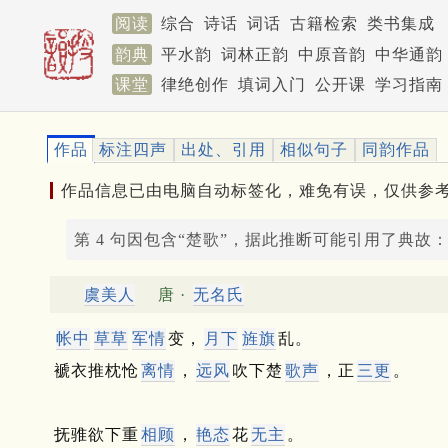
阅读
综合
诗话
词话
古籍检索
类书集成
韵典
平水韵
词林正韵
中原音韵
中华通韵
课堂
律绝创作
填词入门
公开课
学习指南
作品
标注四声
出处、引用
相似句子
同韵作品
作品信息已由电脑自动标签化，难免有误，仅供参
第 4 句因包含“楚歌”，据此推断可能引用了典故
虞美人
唐 ·
无名氏
帐中
草草
军情
变，
月下
旌旗
乱。
褫衣推枕怆
离情
，
远风
吹下楚
歌声
，正
三更
。
抚骓欲下重
相顾
，
艳态
花
无主
。