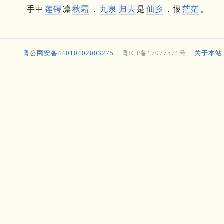
手中
莲锷
凛
秋霜
，
九泉
归去
是
仙乡
，恨
茫茫
。
粤公网安备44010402003275
粤ICP备17077571号
关于本站