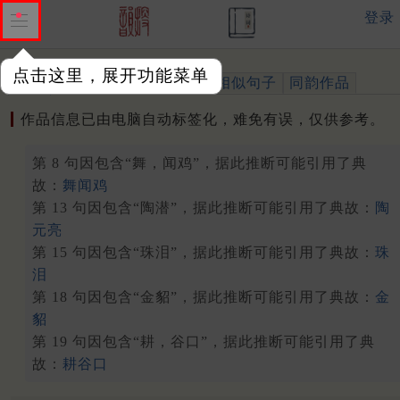
登录
点击这里，展开功能菜单
作品
标注四声
出处、引用
相似句子
同韵作品
作品信息已由电脑自动标签化，难免有误，仅供参考。
第 8 句因包含“舞，闻鸡”，据此推断可能引用了典
故：
舞闻鸡
第 13 句因包含“陶潜”，据此推断可能引用了典故：
陶
元亮
第 15 句因包含“珠泪”，据此推断可能引用了典故：
珠
泪
第 18 句因包含“金貂”，据此推断可能引用了典故：
金
貂
第 19 句因包含“耕，谷口”，据此推断可能引用了典
故：
耕谷口