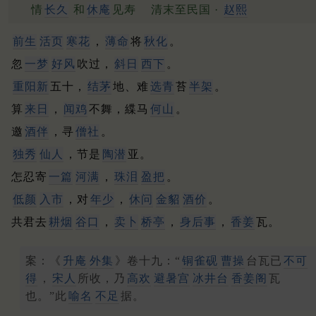
情
长久
和
休庵
见寿
清末至民国 ·
赵熙
前生
活页
寒花
，
薄命
将
秋化
。
忽
一梦
好风
吹过，
斜日
西下
。
重阳新
五十，
结茅
地、难
选青
苔
半架
。
算
来日
，
闻鸡
不舞，緤马
何山
。
邀
酒伴
，寻
僧社
。
独秀
仙人
，节是
陶潜
亚。
怎忍寄
一篇
河满
，
珠泪
盈把
。
低颜
入市
，对
年少
，
休问
金貂
酒价
。
共君去
耕烟
谷口
，
卖卜
桥亭
，
身后事
，
香姜
瓦。
案：《
升庵
外集
》卷十九：“
铜雀砚
曹操
台瓦已
不可
得
，
宋人
所收，乃
高欢
避暑宫
冰井台
香姜阁
瓦
也。”此
喻名
不足
据。