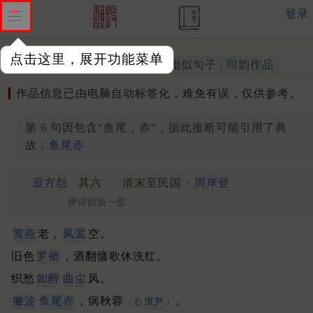
登录
点击这里，展开功能菜单
作品
标注四声
出处、引用
相似句子
同韵作品
作品信息已由电脑自动标签化，难免有误，仅供参考。
第 6 句因包含“鱼尾，赤”，据此推断可能引用了典
故：
鱼尾赤
遐方怨
其六
清末至民国 ·
周岸登
押词韵第一部
莺燕
老，
凤鸾
空。
旧色
罗裙
，酒翻慵歌休洗红。
织愁
如醉
曲尘
风。
撇波
鱼尾赤
，病秋蓉
。
（右
沤尹
）