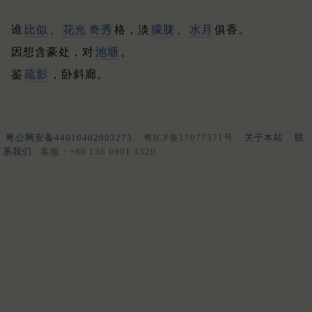
谁
比似
、
花光
奇秀
格，淡
朦胧
、
水月
俱香。
因想含豪处，对
池塘
。
鉴
疏影
，卧斜廊。
粤公网安备44010402003275
粤ICP备17077571号
关于本站
联
系我们
客服：+86 136 0901 3320