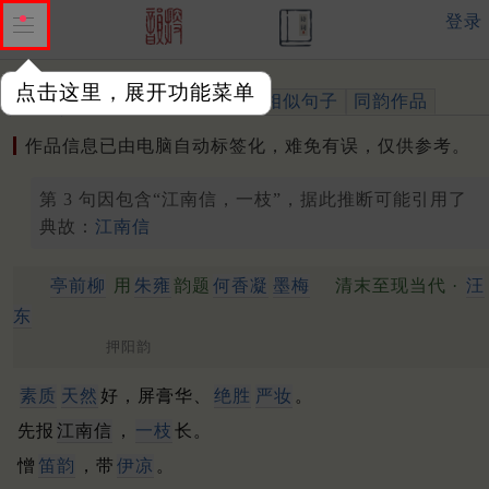
登录
点击这里，展开功能菜单
作品
标注四声
出处、引用
相似句子
同韵作品
作品信息已由电脑自动标签化，难免有误，仅供参考。
第 3 句因包含“江南信，一枝”，据此推断可能引用了
典故：
江南信
亭前柳
用
朱雍
韵题
何香凝
墨梅
清末至现当代 ·
汪
东
押阳韵
素质
天然
好，屏膏华、
绝胜
严妆
。
先报
江南信
，
一枝
长。
憎
笛韵
，带
伊凉
。