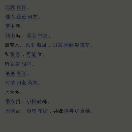
此际
伥伥
。
佳人
踪迹
何方
。
梦中
望。
仙山
峙、
溟渤
中央
。
最苦又、
风引
船回
，
贝宫
瑶阙
影
微茫
。
私
誓愿
，
可能
偿。
待
百岁
相将
。
艳艳
春光
。
时清
归老
吴阊
。
水为乡。
乘兴
拊、
小楫
轻榔。
系情
处、
步屧
花堤
，共绕
掩冉
尽
垂杨
。