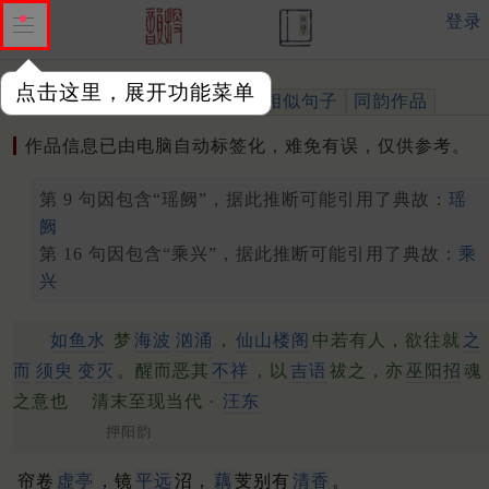
登录
点击这里，展开功能菜单
作品
标注四声
出处、引用
相似句子
同韵作品
作品信息已由电脑自动标签化，难免有误，仅供参考。
第 9 句因包含“瑶阙”，据此推断可能引用了典故：
瑶
阙
第 16 句因包含“乘兴”，据此推断可能引用了典故：
乘
兴
如鱼水
梦
海波
汹涌
，
仙山楼阁
中若有人，欲往就
之
而
须臾
变灭
。醒而恶其
不祥
，以
吉语
祓之，亦
巫阳招
魂
之意也
清末至现当代 ·
汪东
押阳韵
帘卷
虚亭
，镜
平远
沼，
藕
芰别有
清香
。