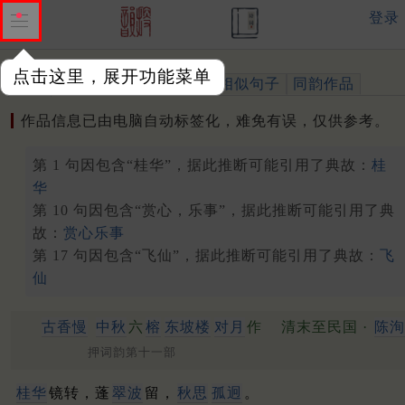
登录
点击这里，展开功能菜单
作品
标注四声
出处、引用
相似句子
同韵作品
作品信息已由电脑自动标签化，难免有误，仅供参考。
第 1 句因包含“桂华”，据此推断可能引用了典故：
桂
华
第 10 句因包含“赏心，乐事”，据此推断可能引用了典
故：
赏心乐事
第 17 句因包含“飞仙”，据此推断可能引用了典故：
飞
仙
古香慢
中秋
六
榕
东坡楼
对月
作
清末至民国 ·
陈洵
押词韵第十一部
桂华
镜转，蓬
翠波
留，
秋思
孤迥
。