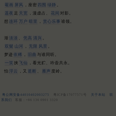
罨画
屏风
，座密
四围
绿静
。
遥夜
足
天宽
，漫虚占、
花间
对影。
想
连环
万户
暗里
，
赏心乐事
谁领。
渐
淡淡
、
凭高
清兴
。
双鬓
山河
，
无限
风景
。
梦迹
依稀
，
旧曲
与谁同听。
一笑
挟
飞仙
，看光贮、吟壶共永。
怕
浮云
，又
遮断
、
雁声
度岭。
粤公网安备44010402003275
粤ICP备17077571号
关于本站
联
系我们
客服：+86 136 0901 3320