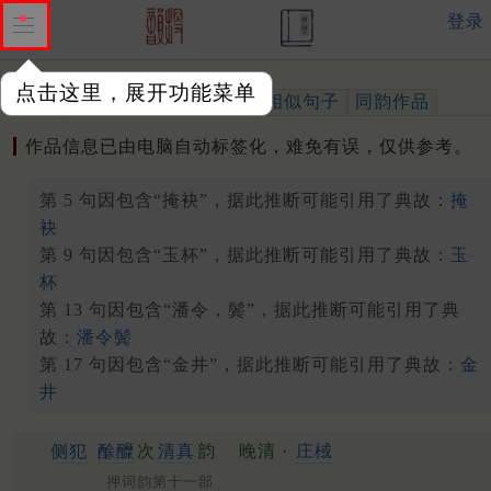
登录
点击这里，展开功能菜单
作品
标注四声
出处、引用
相似句子
同韵作品
作品信息已由电脑自动标签化，难免有误，仅供参考。
第 5 句因包含“掩袂”，据此推断可能引用了典故：
掩
袂
第 9 句因包含“玉杯”，据此推断可能引用了典故：
玉
杯
第 13 句因包含“潘令，鬓”，据此推断可能引用了典
故：
潘令鬓
第 17 句因包含“金井”，据此推断可能引用了典故：
金
井
侧犯
酴醾
次
清真
韵
晚清 ·
庄棫
押词韵第十一部