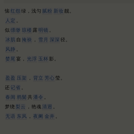
恼
红怨
绿，浅匀
腻粉
新妆
靓。
人定
。
似
缥缈
琼楼
露
明镜
。
冰肌
自
掩袂
，
雪月
深深
径。
风静
。
婪尾
宴，
光浮
玉杯
影。
盈盈
压架
，
背立
芳心
莹。
还
记省
。
春闺
鸦鬓
共
潘
令
。
梦绕
梨云
，艳魂
清迥
。
无语
东风
，
夜阑
金井
。