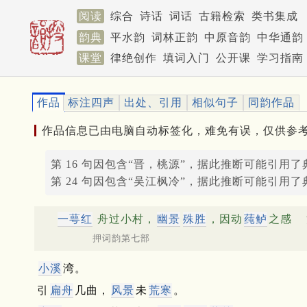
阅读
综合
诗话
词话
古籍检索
类书集成
韵典
平水韵
词林正韵
中原音韵
中华通韵
课堂
律绝创作
填词入门
公开课
学习指南
作品
标注四声
出处、引用
相似句子
同韵作品
作品信息已由电脑自动标签化，难免有误，仅供参
第 16 句因包含“晋，桃源”，据此推断可能引用了
第 24 句因包含“吴江枫冷”，据此推断可能引用了
一萼红
舟过小村，
幽景
殊胜
，因动
莼鲈
之感
押词韵第七部
小溪
湾。
引
扁舟
几曲，
风景
未
荒寒
。