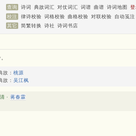
查询
诗词
典故词汇
对仗词汇
词谱
曲谱
诗词地图
登
校注
律诗校验
词格校验
曲格校验
对联校验
自动笺注
其它
简繁转换
诗社
诗词书店
考。
典故：
桃源
典故：
吴江枫
清 ·
蒋春霖