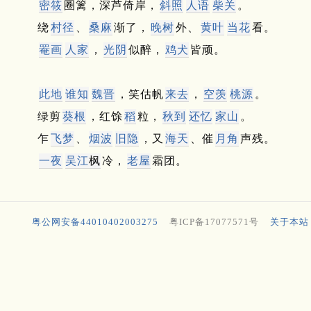
密筱
圈篱，深芦倚岸，
斜照
人语
柴关
。
绕
村径
、
桑麻
渐了，
晚树
外、
黄叶
当花
看。
罨画
人家
，
光阴
似醉，
鸡犬
皆顽。
此地
谁知
魏晋
，笑估帆
来去
，
空羡
桃源
。
绿剪
葵根
，红馀
稻
粒，
秋到
还忆
家山
。
乍
飞梦
、
烟波
旧隐
，又
海天
、催
月角
声残。
一夜
吴江
枫
冷，
老屋
霜团。
粤公网安备44010402003275
粤ICP备17077571号
关于本站