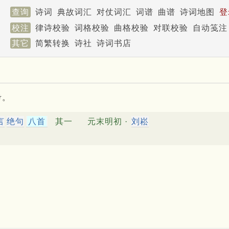
查询
诗词
典故词汇
对仗词汇
词谱
曲谱
诗词地图
登
校注
律诗校验
词格校验
曲格校验
对联校验
自动笺注
其它
简繁转换
诗社
诗词书店
考。
言
绝句
八首
其一
元末明初 ·
刘崧