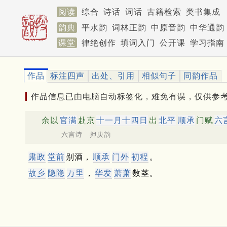
阅读
综合
诗话
词话
古籍检索
类书集成
韵典
平水韵
词林正韵
中原音韵
中华通韵
课堂
律绝创作
填词入门
公开课
学习指南
作品
标注四声
出处、引用
相似句子
同韵作品
作品信息已由电脑自动标签化，难免有误，仅供参
余以
官满
赴京
十一月十四日
出
北平
顺承
门赋
六
六言诗 押庚韵
肃政
堂前
别酒，
顺承
门外
初程
。
故乡
隐隐
万里
，
华发
萧萧
数茎。