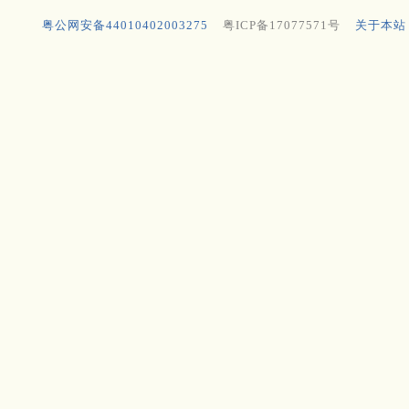
粤公网安备44010402003275
粤ICP备17077571号
关于本站