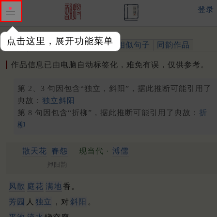
登录
点击这里，展开功能菜单
作品
标注四声
出处、引用
相似句子
同韵作品
作品信息已由电脑自动标签化，难免有误，仅供参考。
第 2、3 句因包含“独立，斜阳”，据此推断可能引用了
典故：
独立斜阳
第 8 句因包含“折柳”，据此推断可能引用了典故：
折
柳
散天花
春怨
现当代 ·
溥儒
押阳韵
风散
庭花
满地
香。
芳园
人
独立
，对
斜阳
。