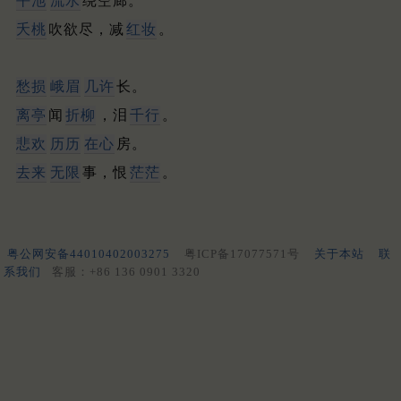
平池
流水
绕空廊。
夭桃
吹欲尽，减
红妆
。
愁损
峨眉
几许
长。
离亭
闻
折柳
，泪
千行
。
悲欢
历历
在心
房。
去来
无限
事，恨
茫茫
。
粤公网安备44010402003275
粤ICP备17077571号
关于本站
联
系我们
客服：+86 136 0901 3320