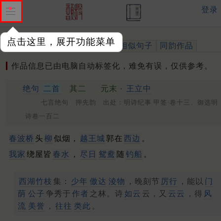
登录
点击这里，展开功能菜单
作品
标注四声
出处、引用
相似句子
同韵作品
作品信息已由电脑自动标签化，难免有误，仅供参考。
绝句
二首
其二
元末 ·
王立中
七言绝句 押先韵 出处：明诗纪事 甲签·卷十三、御选明
诗卷一百二
春波桥
头
柳
似烟，
越王城
郭在
西边
。
我家
绕屋皆
春水
，
尽日
鸳鸯
随
钓船
。
西湖竹枝
集：
少年
傲达
淩物
，晚刻节
厉行
，能以
门
荫
公子
争秀于
作者
之林。诗
如云
云，又
云云
，得
风
流
美誉
，
往往
类此
。