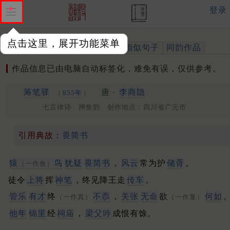
登录
点击这里，展开功能菜单
作品
标注四声
出处、引用
相似句子
同韵作品
作品信息已由电脑自动标签化，难免有误，仅供参考。
筹笔驿
唐 ·
李商隐
（
855年
）
七言律诗 押鱼韵 创作地点：四川省广元市
引用典故：
畏简书
猿
鸟
犹疑
畏简书
，
风云
常为护
储胥
。
（一作鱼）
徒令
上将
挥
神笔
，终见降王走
传车
。
管
乐
有才
终
不忝
，
关
张
无命
欲
何如
（一作真）
（一作复）
他年
锦里
经
祠庙
，
梁父吟
成恨有馀。