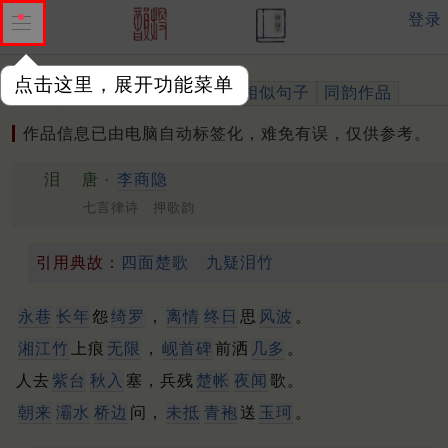
登录
点击这里，展开功能菜单
作品
标注四声
出处、引用
相似句子
同韵作品
作品信息已由电脑自动标签化，难免有误，仅供参考。
泪
唐 ·
李商隐
七言律诗 押歌韵
引用典故：
四面楚歌
九疑泪竹
永巷
长年
怨
绮罗
，
离情
终日
思
风波
。
湘江竹
上痕
无限
，
岘首碑
前洒
几多
。
人去
紫台
秋入
塞，兵残
楚帐
夜闻
歌。
朝来
灞水
桥边
问，
未抵
青袍
送
玉珂
。