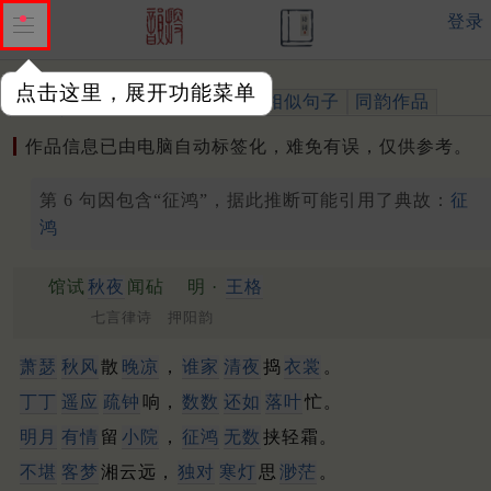
登录
点击这里，展开功能菜单
作品
标注四声
出处、引用
相似句子
同韵作品
作品信息已由电脑自动标签化，难免有误，仅供参考。
第 6 句因包含“征鸿”，据此推断可能引用了典故：
征
鸿
馆试
秋夜
闻砧
明 ·
王格
七言律诗 押阳韵
萧瑟
秋风
散
晚凉
，
谁家
清夜
捣
衣裳
。
丁丁
遥应
疏钟
响，
数数
还如
落叶
忙。
明月
有情
留
小院
，
征鸿
无数
挟轻霜。
不堪
客梦
湘云远，
独对
寒灯
思
渺茫
。