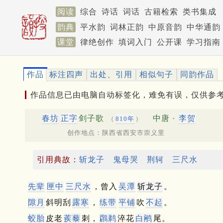
阅读
综合
诗话
词话
古籍检索
类书集成
韵典
平水韵
词林正韵
中原音韵
中华通韵
课堂
律绝创作
填词入门
公开课
学习指南
作品
标注四声
出处、引用
相似句子
同韵作品
作品信息已由电脑自动标签化，难免有误，仅供参
春坊
正字
剑子歌
中唐 ·
李贺
（
810年
）
创作地点：陕西省西安市崇义里
引用典故：
斩龙子
鬼母哭
荆轲
三尺水
先辈
匣中
三尺水
，曾入
吴潭
斩龙子
。
隙月
斜明刮
露寒
，
练带
平铺
吹
不起
。
蛟胎
皮老
蒺藜
刺，
鸊鹈
淬花
白鹇
尾。