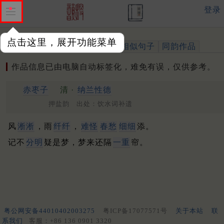
登录
点击这里，展开功能菜单
作品
标注四声
出处、引用
相似句子
同韵作品
作品信息已由电脑自动标签化，难免有误，仅供参考。
赤枣子
清 ·
纳兰性德
押盐韵 出处：饮水词补遗
风
淅淅
，雨
纤纤
，
难怪
春愁
细细
添。
记不
分明
疑是梦，梦来还隔
一重
帘。
粤公网安备44010402003275
粤ICP备17077571号
关于本站
联
系我们
客服：+86 136 0901 3320