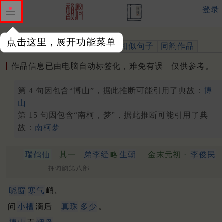
登录
点击这里，展开功能菜单
作品
标注四声
出处、引用
相似句子
同韵作品
作品信息已由电脑自动标签化，难免有误，仅供参考。
第 4 句因包含“博山”，据此推断可能引用了典故：
博
山
第 15 句因包含“南柯，梦”，据此推断可能引用了典
故：
南柯梦
瑞鹤仙
其一
弟李经
略
生朝
金末元初 ·
李俊民
押词韵第八部
晓窗
寒气
峭。
问
小槽
滴后，
真珠
多少
。