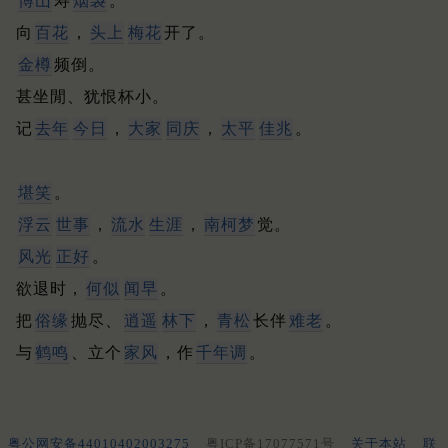
博山
寿
烟袅
。
向
百花
，
头上
梅花
开了。
金樽
频倒。
甚坐閒、犹恨杯小。
记
去年
今日
，
大家
同庆
，
太平
佳兆
。
堪笑
。
浮云
世事
，
流水
生涯
，
南柯梦
觉。
风光
正好
。
欲退时，
何似
闻早
。
把
俗缘
抛尽、
逍遥
林下
，
青松
长伴
难老
。
与
鹤鸣
、立个
家风
，作
千年调
。
粤公网安备44010402003275
粤ICP备17077571号
关于本站
联