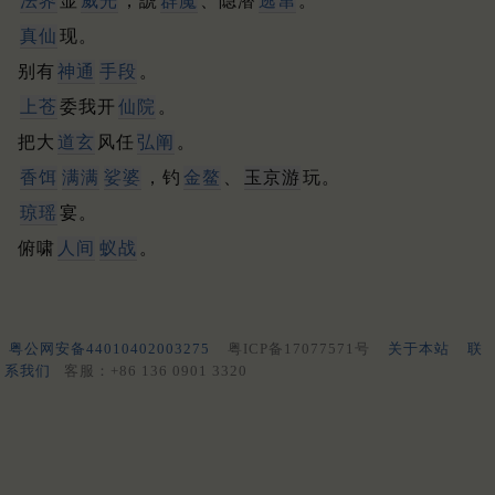
法界
显
威光
，諕
群魔
、隐潜
逃窜
。
真仙
现。
别有
神通
手段
。
上苍
委我开
仙院
。
把大
道玄
风任
弘阐
。
香饵
满满
娑婆
，钓
金鳌
、
玉京游
玩。
琼瑶
宴。
俯啸
人间
蚁战
。
粤公网安备44010402003275
粤ICP备17077571号
关于本站
联
系我们
客服：+86 136 0901 3320