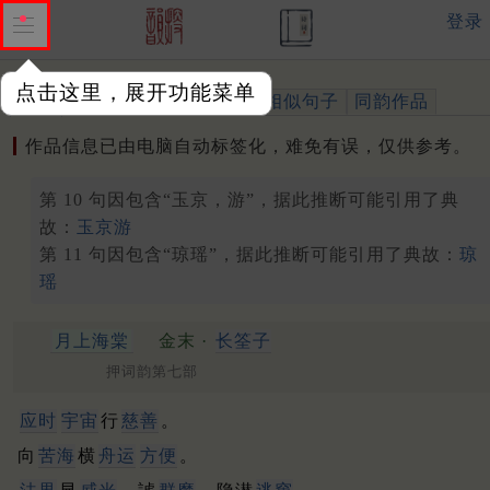
登录
点击这里，展开功能菜单
作品
标注四声
出处、引用
相似句子
同韵作品
作品信息已由电脑自动标签化，难免有误，仅供参考。
第 10 句因包含“玉京，游”，据此推断可能引用了典
故：
玉京游
第 11 句因包含“琼瑶”，据此推断可能引用了典故：
琼
瑶
月上海棠
金末 ·
长筌子
押词韵第七部
应时
宇宙
行
慈善
。
向
苦海
横
舟运
方便
。