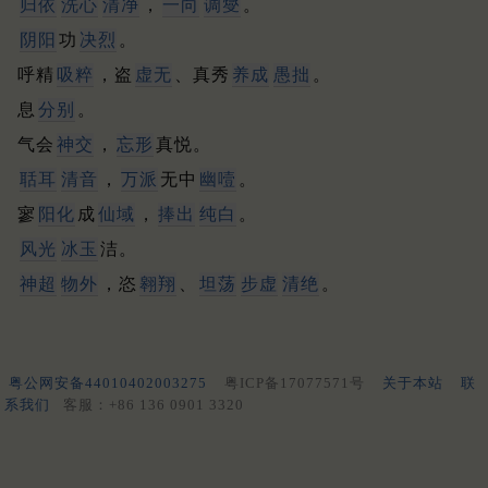
归依
洗心
清净
，
一向
调燮
。
阴阳
功
决烈
。
呼精
吸粹
，盗
虚无
、真秀
养成
愚拙
。
息
分别
。
气会
神交
，
忘形
真悦。
聒耳
清音
，
万派
无中
幽噎
。
寥
阳化
成
仙域
，
捧出
纯白
。
风光
冰玉
洁。
神超
物外
，恣
翱翔
、
坦荡
步虚
清绝
。
粤公网安备44010402003275
粤ICP备17077571号
关于本站
联
系我们
客服：+86 136 0901 3320