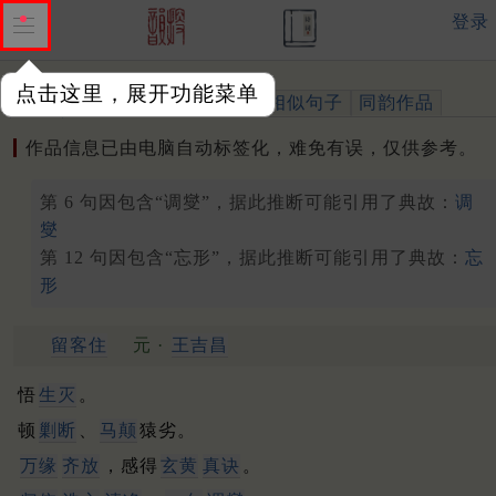
登录
点击这里，展开功能菜单
作品
标注四声
出处、引用
相似句子
同韵作品
作品信息已由电脑自动标签化，难免有误，仅供参考。
第 6 句因包含“调燮”，据此推断可能引用了典故：
调
燮
第 12 句因包含“忘形”，据此推断可能引用了典故：
忘
形
留客住
元 ·
王吉昌
悟
生灭
。
顿
剿断
、
马颠
猿劣。
万缘
齐放
，感得
玄黄
真诀
。