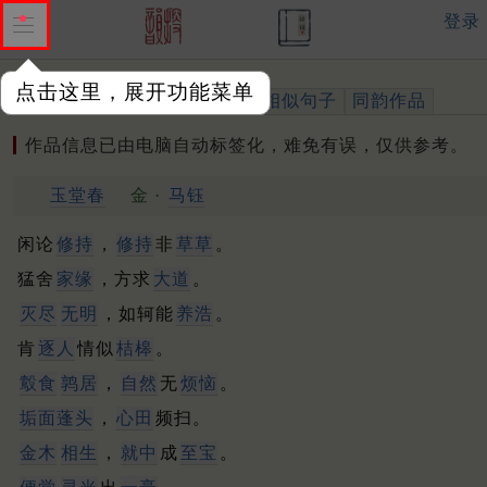
登录
点击这里，展开功能菜单
作品
标注四声
出处、引用
相似句子
同韵作品
作品信息已由电脑自动标签化，难免有误，仅供参考。
玉堂春
金 ·
马钰
闲论
修持
，
修持
非
草草
。
猛舍
家缘
，方求
大道
。
灭尽
无明
，如轲能
养浩
。
肯
逐人
情似
桔槔
。
鷇食
鹑居
，
自然
无
烦恼
。
垢面蓬头
，
心田
频扫。
金木
相生
，
就中
成
至宝
。