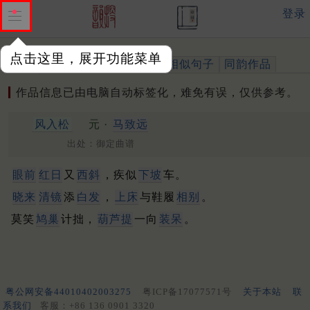
登录
点击这里，展开功能菜单
作品
标注四声
出处、引用
相似句子
同韵作品
作品信息已由电脑自动标签化，难免有误，仅供参考。
风入松
元 ·
马致远
出处：御定曲谱
眼前
红日
又
西斜
，疾似
下坡
车。
晓来
清镜
添
白发
，
上床
与鞋履
相别
。
莫笑
鸠巢
计拙，
葫芦提
一向
装呆
。
粤公网安备44010402003275
粤ICP备17077571号
关于本站
联
系我们
客服：+86 136 0901 3320