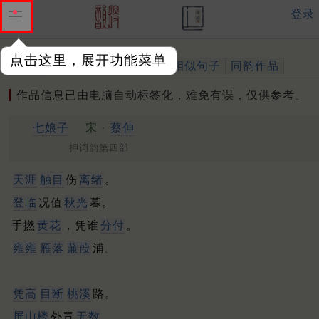
登录
点击这里，展开功能菜单
作品
标注四声
出处、引用
相似句子
同韵作品
作品信息已由电脑自动标签化，难免有误，仅供参考。
七娘子
宋 ·
蔡伸
押词韵第四部
天涯
触目
伤
离绪
。
登临
况值
秋光
暮。
手撚
黄花
，凭谁
分付
。
雍雍
雁落
蒹葭
浦。
凭高
目断
桃溪
路。
屏山楼
外青
无数
。