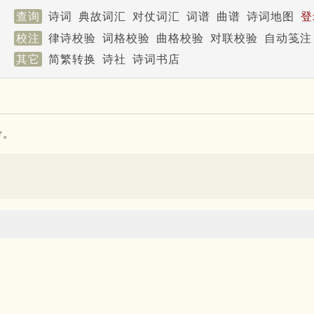
查询
诗词
典故词汇
对仗词汇
词谱
曲谱
诗词地图
登
校注
律诗校验
词格校验
曲格校验
对联校验
自动笺注
其它
简繁转换
诗社
诗词书店
考。