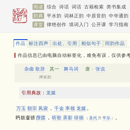
阅读
综合
诗话
词话
古籍检索
类书集成
韵典
平水韵
词林正韵
中原音韵
中华通韵
课堂
律绝创作
填词入门
公开课
学习指南
作品
标注四声
出处、引用
相似句子
同韵作品
作品信息已由电脑自动标签化，难免有误，仅供参
杂曲
歌辞
其一
舞马词
唐 ·
张说
押灰韵
引用典故：
龙媒
万玉
朝宗
凤扆
，
千金
率领
龙媒
。
眄鼓凝骄
躞蹀
，
听歌
弄影
徘徊
。
（
圣代
升
平乐
）