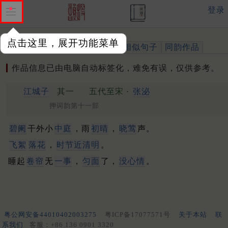
登录
点击这里，展开功能菜单
作品
标注四声
出处、引用
相似句子
同韵作品
作品信息已由电脑自动标签化，难免有误，仅供参考。
江城子
其一
五代至宋 ·
张泌
押词韵第十一部
碧阑
干外小
中庭
，雨
初晴
，
晓莺
声。
飞絮
落花
，
时节
近清明
。
睡起
卷帘
无
一事
，
匀面
了，
没心情
。
粤公网安备44010402003275
粤ICP备17077571号
关于本站
联
系我们
客服：+86 136 0901 3320