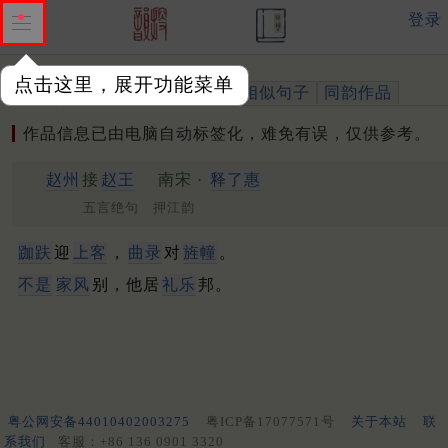
登录
点击这里，展开功能菜单
作品
标注四声
出处、引用
相似句子
同韵作品
作品信息已由电脑自动标签化，难免有误，仅供参考。
赵州
接
赵王
南宋 ·
释了惠
五言绝句 押江韵
跏趺
迎
上客
，
曲录
对
旌幢
。
不是
家风
别，他居
礼乐
邦。
粤公网安备44010402003275
粤ICP备17077571号
关于本站
联
系我们
客服：+86 136 0901 3320