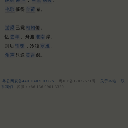
绣幄
寒轻
，
兰熏
烟暖
。
艳歌
催得
金荷
卷。
游梁
已觉
相如
倦
。
忆
去年
、舟渡
淮南
岸。
别后
销魂
，冷猿
寒雁
。
角声
只送
黄昏
怨。
粤公网安备44010402003275
粤ICP备17077571号
关于本站
联
系我们
客服：+86 136 0901 3320