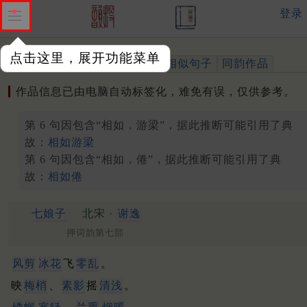
登录
点击这里，展开功能菜单
作品
标注四声
出处、引用
相似句子
同韵作品
作品信息已由电脑自动标签化，难免有误，仅供参考。
第 6 句因包含“相如，游梁”，据此推断可能引用了典
故：
相如游梁
第 6 句因包含“相如，倦”，据此推断可能引用了典
故：
相如倦
七娘子
北宋 ·
谢逸
押词韵第七部
风剪
冰花
飞
零乱
。
映
梅梢
、
素影
摇
清浅
。